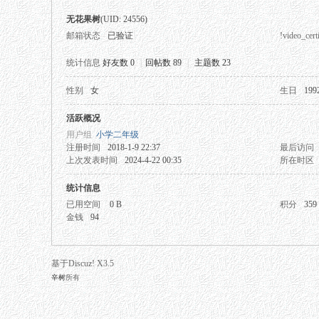
无花果树
(UID: 24556)
邮箱状态
已验证
!video_certi
统计信息
好友数 0
|
回帖数 89
|
主题数 23
性别
女
生日
199
秘
活跃概况
用户组
小学二年级
注册时间
2018-1-9 22:37
最后访问
上次发表时间
2024-4-22 00:35
所在时区
统计信息
已用空间
0 B
积分
359
金钱
94
网
基于Discuz! X3.5
辛树
所有