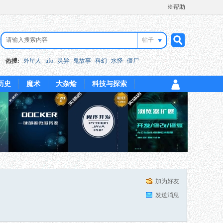
※帮助
帖子
搜
热搜:
外星人
ufo
灵异
鬼故事
科幻
水怪
僵尸
历史
魔术
大杂烩
科技与探索
索
加为好友
发送消息