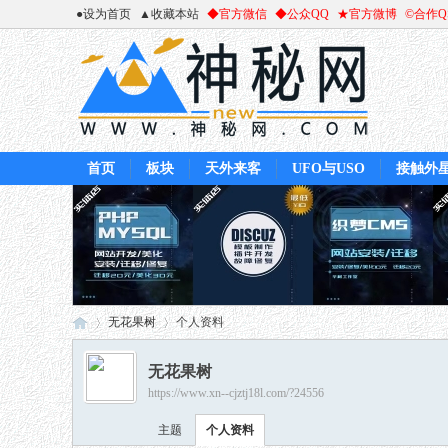
●设为首页
▲收藏本站
◆官方微信
◆公众QQ
★官方微博
©合作
首页
板块
天外来客
UFO与USO
接触外
无花果树
个人资料
无花果树
https://www.xn--cjztj18l.com/?24556
神
›
›
主题
个人资料