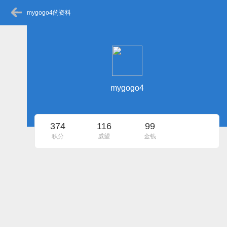
mygogo4的资料
mygogo4
374
116
99
积分
威望
金钱