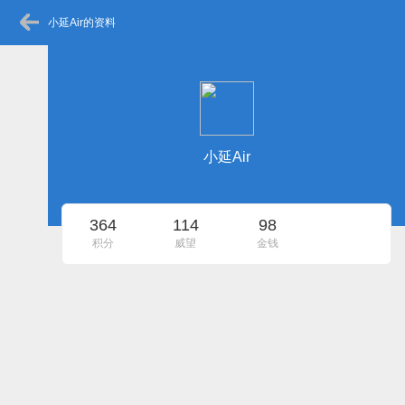
小延Air的资料
小延Air
364
114
98
积分
威望
金钱