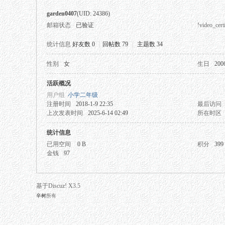
garden0407
(UID: 24386)
邮箱状态
已验证
!video_certi
统计信息
好友数 0
|
回帖数 79
|
主题数 34
性别
女
生日
200
秘
活跃概况
用户组
小学二年级
注册时间
2018-1-9 22:35
最后访问
上次发表时间
2025-6-14 02:49
所在时区
统计信息
已用空间
0 B
积分
399
金钱
97
网
基于Discuz! X3.5
辛树
所有