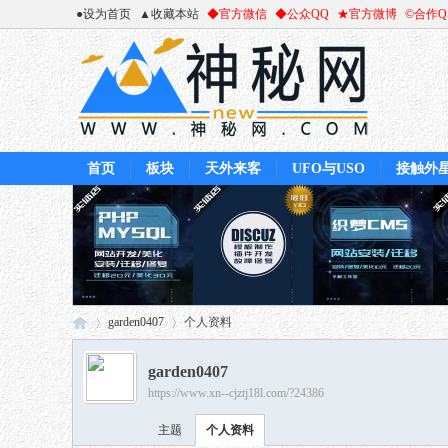
●设为首页
▲收藏本站
◆官方微信
◆公众QQ
★官方微博
©合作
首页
板块
天外来客
UFO与USO
接触外
garden0407
个人资料
garden0407
https://www.xn--cjztj18l.com/?24386
神
›
›
主题
个人资料