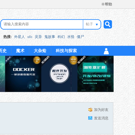
※帮助
帖子
搜
热搜:
外星人
ufo
灵异
鬼故事
科幻
水怪
僵尸
历史
魔术
大杂烩
科技与探索
索
加为好友
发送消息