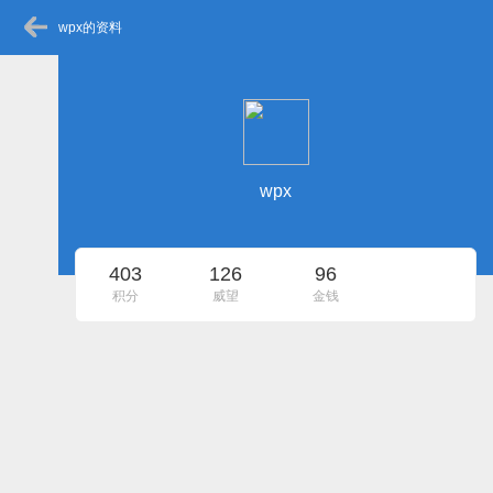
wpx的资料
wpx
403
126
96
积分
威望
金钱