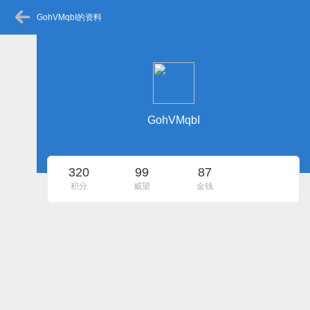
GohVMqbI的资料
GohVMqbI
320
99
87
积分
威望
金钱