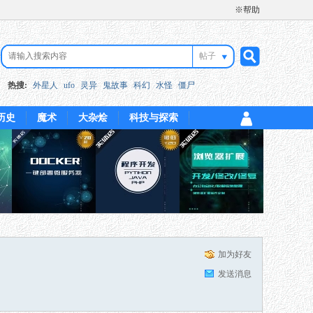
※帮助
帖子
搜
热搜:
外星人
ufo
灵异
鬼故事
科幻
水怪
僵尸
历史
魔术
大杂烩
科技与探索
索
加为好友
发送消息