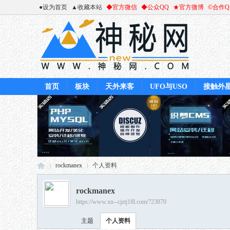
●设为首页
▲收藏本站
◆官方微信
◆公众QQ
★官方微博
©合作
首页
板块
天外来客
UFO与USO
接触外
rockmanex
个人资料
rockmanex
https://www.xn--cjztj18l.com/?23870
神
›
›
主题
个人资料