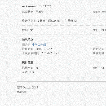
rockmanex
(UID: 23870)
邮箱状态
已验证
!video_certi
统计信息
好友数 0
|
回帖数 93
|
主题数 32
性别
女
生日
198
秘
活跃概况
用户组
小学二年级
注册时间
2018-1-9 22:28
最后访问
上次发表时间
2025-6-28 05:13
所在时区
统计信息
已用空间
0 B
积分
439
金钱
114
网
基于Discuz! X3.5
辛树
所有