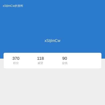
xSljlmCw的资料
xSljlmCw
370
118
90
积分
威望
金钱