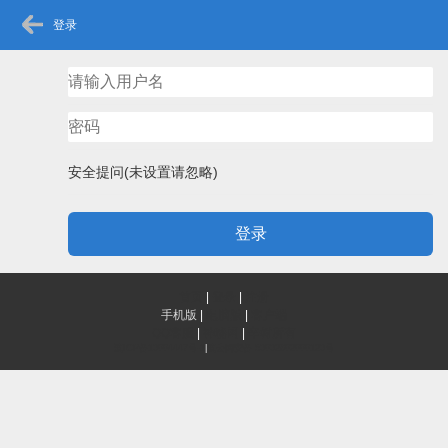
登录
安全提问(未设置请忽略)
登录
首页
|
登录
|
注册
手机版
|
电脑版
|
客户端
QQ客服
|
神秘网
|
辛树所有
滇ICP备13004447号-1
|
滇公网安备 53032802000123号