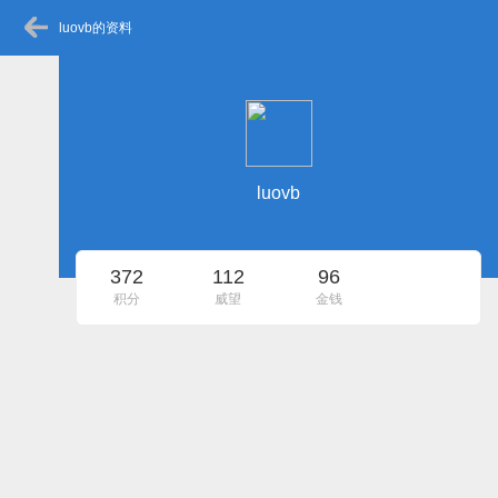
luovb的资料
luovb
372
112
96
积分
威望
金钱