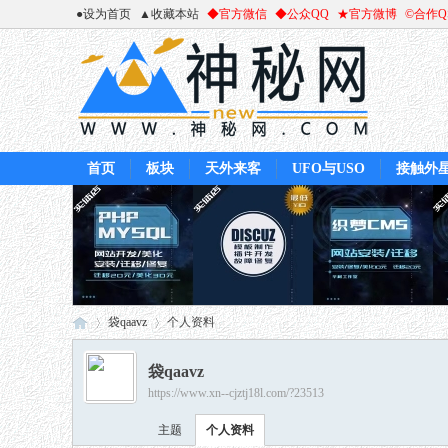
●设为首页
▲收藏本站
◆官方微信
◆公众QQ
★官方微博
©合作
首页
板块
天外来客
UFO与USO
接触外
袋qaavz
个人资料
袋qaavz
https://www.xn--cjztj18l.com/?23513
神
›
›
主题
个人资料