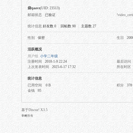
袋qaavz
(UID: 23513)
邮箱状态
已验证
!video_certi
统计信息
好友数 0
|
回帖数 90
|
主题数 27
性别
保密
生日
200
秘
活跃概况
用户组
小学二年级
注册时间
2018-1-9 22:24
最后访问
上次发表时间
2025-6-17 17:32
所在时区
统计信息
已用空间
0 B
积分
378
金钱
95
网
基于Discuz! X3.5
辛树
所有