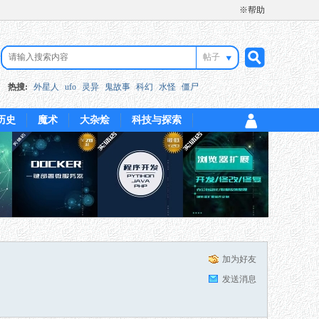
※帮助
帖子
搜
热搜:
外星人
ufo
灵异
鬼故事
科幻
水怪
僵尸
历史
魔术
大杂烩
科技与探索
索
加为好友
发送消息