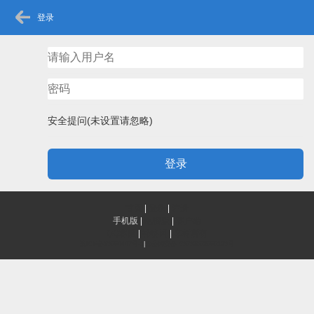
登录
安全提问(未设置请忽略)
登录
首页
|
登录
|
注册
手机版
|
电脑版
|
客户端
QQ客服
|
神秘网
|
辛树所有
滇ICP备13004447号-1
|
滇公网安备 53032802000123号