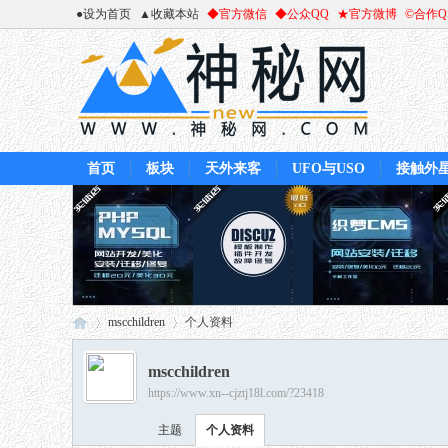
●设为首页
▲收藏本站
◆官方微信
◆公众QQ
★官方微博
©合作
首页
板块
天外来客
UFO与USO
接触外
mscchildren
个人资料
mscchildren
https://www.xn--cjztj18l.com/?23418
神
›
›
主题
个人资料