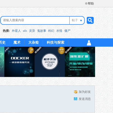
※帮助
帖子
搜
热搜:
外星人
ufo
灵异
鬼故事
科幻
水怪
僵尸
历史
魔术
大杂烩
科技与探索
索
加为好友
发送消息