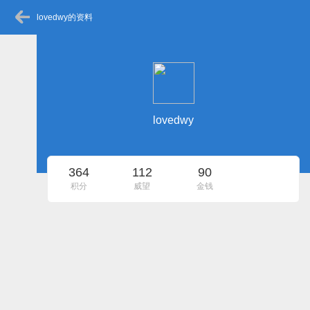
lovedwy的资料
lovedwy
364
112
90
积分
威望
金钱