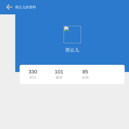
雨云儿的资料
雨云儿
330
101
85
积分
威望
金钱