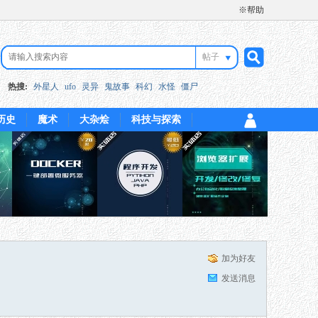
※帮助
帖子
搜
热搜:
外星人
ufo
灵异
鬼故事
科幻
水怪
僵尸
历史
魔术
大杂烩
科技与探索
索
加为好友
发送消息