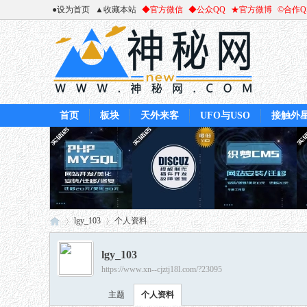
●设为首页
▲收藏本站
◆官方微信
◆公众QQ
★官方微博
©合作
首页
板块
天外来客
UFO与USO
接触外
lgy_103
个人资料
lgy_103
https://www.xn--cjztj18l.com/?23095
神
›
›
主题
个人资料