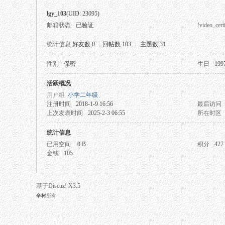
lgy_103
(UID: 23095)
邮箱状态
已验证
!video_certi
统计信息
好友数 0
|
回帖数 103
|
主题数 31
性别
保密
生日
199
秘
活跃概况
用户组
小学二年级
注册时间
2018-1-9 16:56
最后访问
上次发表时间
2025-2-3 06:55
所在时区
统计信息
已用空间
0 B
积分
427
金钱
105
网
基于Discuz! X3.5
辛树
所有