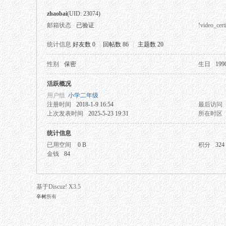
zhaobai
(UID: 23074)
邮箱状态
已验证
!video_certi
统计信息
好友数 0
|
回帖数 86
|
主题数 20
性别
保密
生日
199
秘
活跃概况
用户组
小学二年级
注册时间
2018-1-9 16:54
最后访问
上次发表时间
2025-5-23 19:31
所在时区
统计信息
已用空间
0 B
积分
324
金钱
84
网
基于Discuz! X3.5
辛树
所有