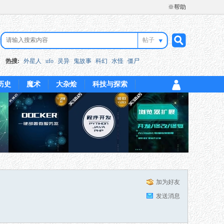
※帮助
帖子
搜
热搜:
外星人
ufo
灵异
鬼故事
科幻
水怪
僵尸
历史
魔术
大杂烩
科技与探索
索
加为好友
发送消息