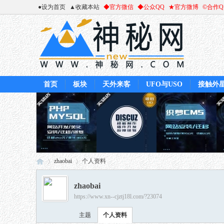
●设为首页
▲收藏本站
◆官方微信
◆公众QQ
★官方微博
©合作
首页
板块
天外来客
UFO与USO
接触外
zhaobai
个人资料
zhaobai
https://www.xn--cjztj18l.com/?23074
神
›
›
主题
个人资料