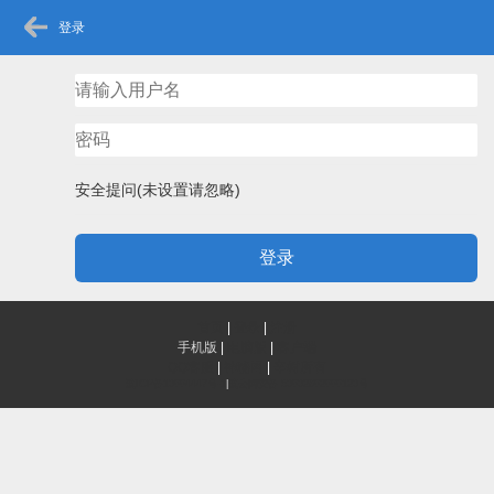
登录
安全提问(未设置请忽略)
登录
首页
|
登录
|
注册
手机版
|
电脑版
|
客户端
QQ客服
|
神秘网
|
辛树所有
滇ICP备13004447号-1
|
滇公网安备 53032802000123号