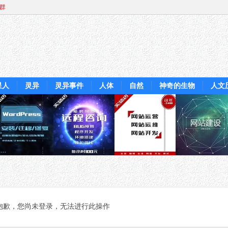
Q群
星人
灵异
灵异事件
人体
自然
神奇的生物
人文
抱歉，您尚未登录，无法进行此操作