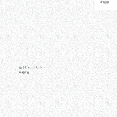
请稍候...
基于Discuz! X3.5
辛树
所有