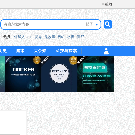
※帮助
帖子
搜
热搜:
外星人
ufo
灵异
鬼故事
科幻
水怪
僵尸
历史
魔术
大杂烩
科技与探索
索