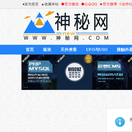
●设为首页
▲收藏本站
◆官方微信
◆公众QQ
★官方微博
©合作
首页
板块
天外来客
UFO与USO
接触外