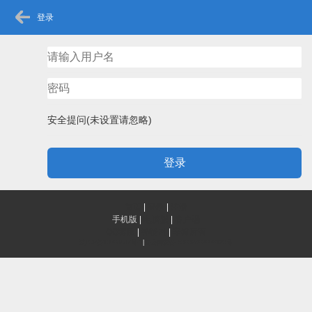
登录
安全提问(未设置请忽略)
登录
首页
|
登录
|
注册
手机版
|
电脑版
|
客户端
QQ客服
|
神秘网
|
辛树所有
滇ICP备13004447号-1
|
滇公网安备 53032802000123号