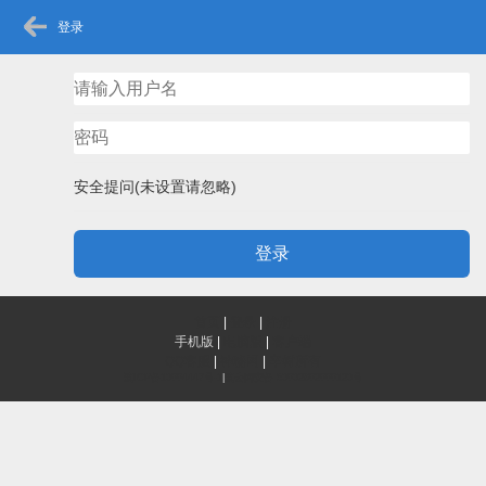
登录
安全提问(未设置请忽略)
登录
首页
|
登录
|
注册
手机版
|
电脑版
|
客户端
QQ客服
|
神秘网
|
辛树所有
滇ICP备13004447号-1
|
滇公网安备 53032802000123号