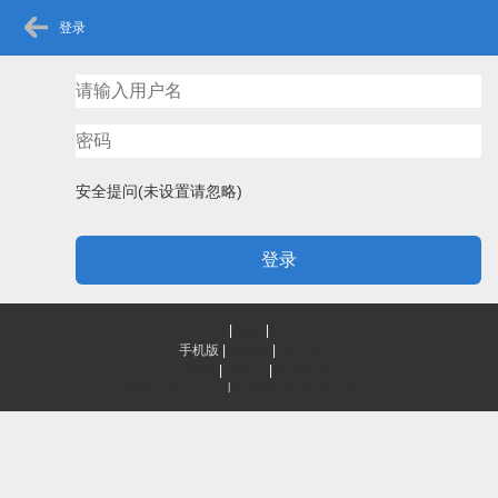
登录
安全提问(未设置请忽略)
登录
首页
|
登录
|
注册
手机版
|
电脑版
|
客户端
QQ客服
|
神秘网
|
辛树所有
滇ICP备13004447号-1
|
滇公网安备 53032802000123号