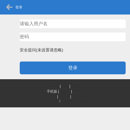
登录
安全提问(未设置请忽略)
登录
首页
|
登录
|
注册
手机版
|
电脑版
|
客户端
QQ客服
|
神秘网
|
辛树所有
滇ICP备13004447号-1
|
滇公网安备 53032802000123号