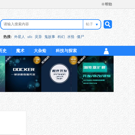
※帮助
帖子
搜
热搜:
外星人
ufo
灵异
鬼故事
科幻
水怪
僵尸
历史
魔术
大杂烩
科技与探索
索