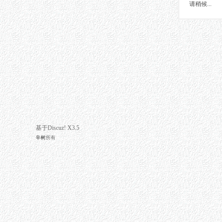
请稍候...
基于Discuz! X3.5
辛树
所有