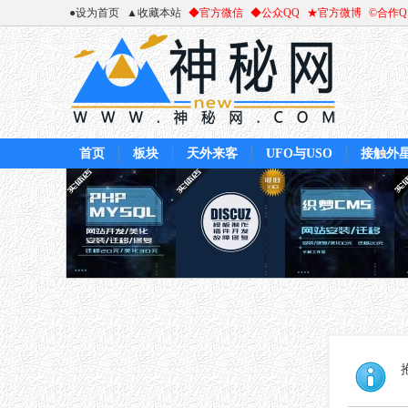
●设为首页
▲收藏本站
◆官方微信
◆公众QQ
★官方微博
©合作
首页
板块
天外来客
UFO与USO
接触外