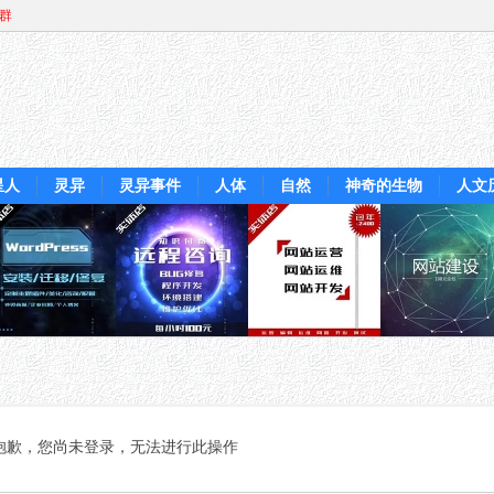
Q群
星人
灵异
灵异事件
人体
自然
神奇的生物
人文
抱歉，您尚未登录，无法进行此操作