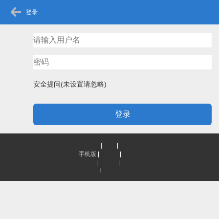
登录
安全提问(未设置请忽略)
登录
首页
|
登录
|
注册
手机版
|
电脑版
|
客户端
QQ客服
|
神秘网
|
辛树所有
滇ICP备13004447号-1
|
滇公网安备 53032802000123号