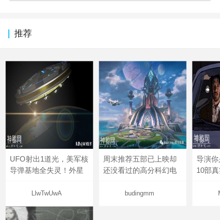
推荐
UFO射出1道光，美军核
周末推荐五部已上映却
导演你
导弹基地全失灵！外星
还没看过的高分科幻电
10部
LlwTwUwA
budingmm