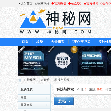
●设为首页
▲收藏本站
◆官方微信
◆公众QQ
★官方微博
©合作
首页
板块
天外来客
UFO与USO
接触外
神秘网
大杂烩
科技与探索
科技与探索
版块导航
今日:
0
|
主题:
3942
|
排名
灵异
神
»
›
›
天外来客