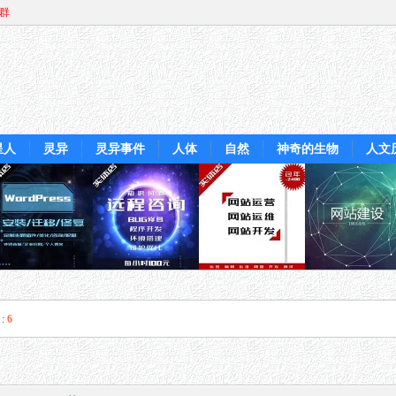
Q群
星人
灵异
灵异事件
人体
自然
神奇的生物
人文
:
6