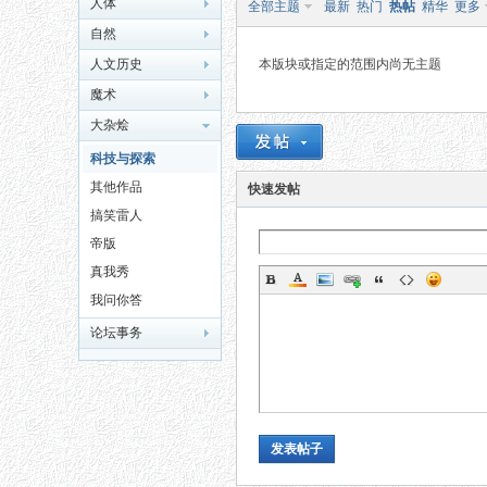
人体
全部主题
最新
热门
热帖
精华
更多
自然
人文历史
本版块或指定的范围内尚无主题
魔术
大杂烩
科技与探索
秘
其他作品
快速发帖
搞笑雷人
帝版
真我秀
我问你答
论坛事务
网
发表帖子