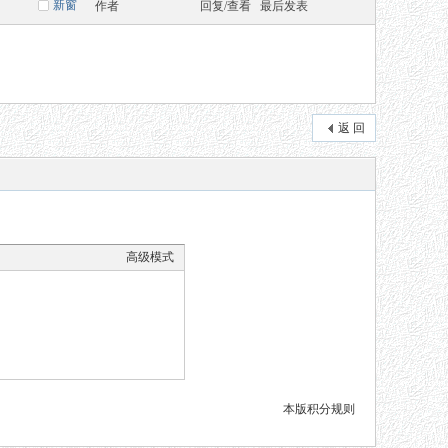
新窗
作者
回复/查看
最后发表
返 回
高级模式
本版积分规则