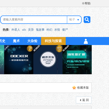
※帮助
帖子
搜
热搜:
外星人
ufo
灵异
鬼故事
科幻
水怪
僵尸
历史
魔术
大杂烩
科技与探索
索
收藏本版
返 回