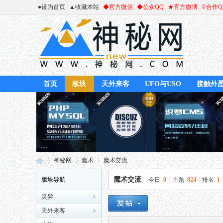
●设为首页
▲收藏本站
◆官方微信
◆公众QQ
★官方微博
©合作
首页
板块
天外来客
UFO与USO
接触外
神秘网
魔术
魔术交流
魔术交流
版块导航
今日:
0
|
主题:
824
|
排名:
1
灵异
神
»
›
›
天外来客