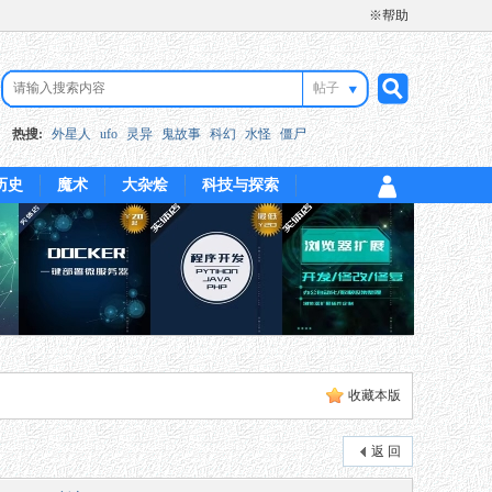
※帮助
帖子
搜
热搜:
外星人
ufo
灵异
鬼故事
科幻
水怪
僵尸
历史
魔术
大杂烩
科技与探索
索
收藏本版
返 回