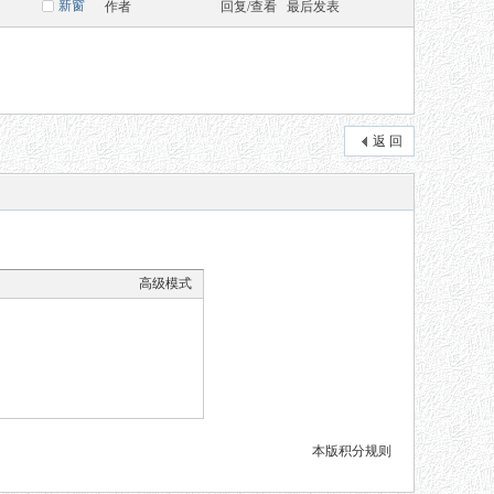
新窗
作者
回复/查看
最后发表
返 回
高级模式
本版积分规则