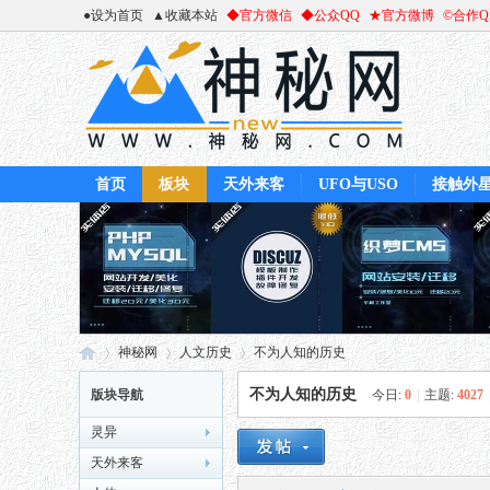
●设为首页
▲收藏本站
◆官方微信
◆公众QQ
★官方微博
©合作
首页
板块
天外来客
UFO与USO
接触外
神秘网
人文历史
不为人知的历史
不为人知的历史
版块导航
今日:
0
|
主题:
4027
灵异
神
»
›
›
天外来客