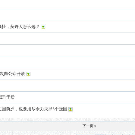
撕扯，契丹人怎么选？
首次向公众开放
重威刑于后
亡国前夕，也要用尽余力灭掉3个强国
下一页 »