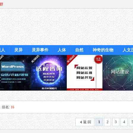
Q群
星人
灵异
灵异事件
人体
自然
神奇的生物
人文
|
排名:
16
返 回
1
2
3
4