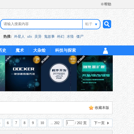
※帮助
帖子
搜
热搜:
外星人
ufo
灵异
鬼故事
科幻
水怪
僵尸
历史
魔术
大杂烩
科技与探索
索
收藏本版
5
6
7
8
9
10
... 202
/ 202 页
下一页