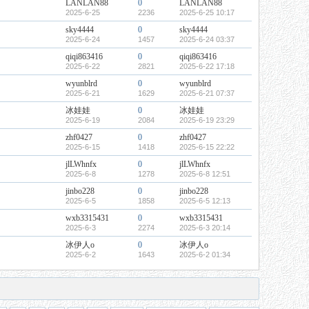
LANLAN88
0
LANLAN88
2025-6-25
2236
2025-6-25 10:17
sky4444
0
sky4444
2025-6-24
1457
2025-6-24 03:37
qiqi863416
0
qiqi863416
2025-6-22
2821
2025-6-22 17:18
wyunblrd
0
wyunblrd
2025-6-21
1629
2025-6-21 07:37
冰娃娃
0
冰娃娃
2025-6-19
2084
2025-6-19 23:29
zhf0427
0
zhf0427
2025-6-15
1418
2025-6-15 22:22
jlLWhnfx
0
jlLWhnfx
2025-6-8
1278
2025-6-8 12:51
jinbo228
0
jinbo228
2025-6-5
1858
2025-6-5 12:13
wxb3315431
0
wxb3315431
2025-6-3
2274
2025-6-3 20:14
冰伊人o
0
冰伊人o
2025-6-2
1643
2025-6-2 01:34