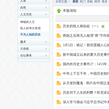
人体
全部主题
最新
热门
热帖
精华
更多
自然
本版须知
人文历史
神秘的人文
历史的惊人相似处（一）
惊人的考古发现
不为人知的历史
商朝之后再无人敢用“商”字作
秘
魔术
3月5日：铭记！那些震撼人心
大杂烩
新中国成立以来的重大历史事
论坛事务
国内外历史大事件27：1453
中华上下五千年，中国历史朝
从天使到魔鬼 : 鸦片在中国
网
历史对于人生的利弊？听尼采说丨
深入学习领会习近平总书记中央纪