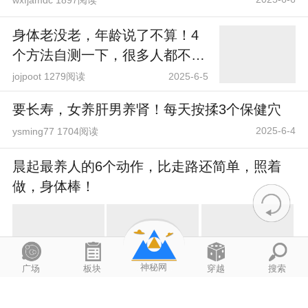
身体老没老，年龄说了不算！4
个方法自测一下，很多人都不达
标
jojpoot 1279阅读
2025-6-5
要长寿，女养肝男养肾！每天按揉3个保健穴
2025-6-4
ysming77 1704阅读
晨起最养人的6个动作，比走路还简单，照着
做，身体棒！
神秘网
广场
板块
穿越
搜索
2025-6-4
誓约之剑 1636阅读