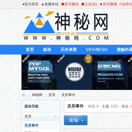
●设为首页
▲收藏本站
◆官方微信
◆公众QQ
★官方微博
©合作
首页
板块
天外来客
UFO与USO
接触外
神秘网
灵异
灵异事件
灵异事件
版块导航
今日:
0
|
主题:
2235
|
排名:
1
灵异
神
»
›
›
灵异事件