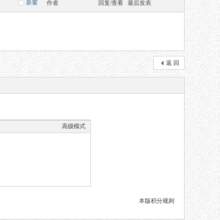
新窗
作者
回复/查看
最后发表
返 回
高级模式
本版积分规则