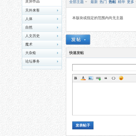
灵异作品
全部主题
最新
热门
热帖
精华
更多
天外来客
本版块或指定的范围内尚无主题
人体
自然
人文历史
魔术
秘
大杂烩
快速发帖
论坛事务
网
发表帖子