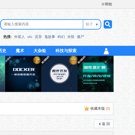
※帮助
帖子
搜
热搜:
外星人
ufo
灵异
鬼故事
科幻
水怪
僵尸
历史
魔术
大杂烩
科技与探索
索
收藏本版
(
2
)
返 回