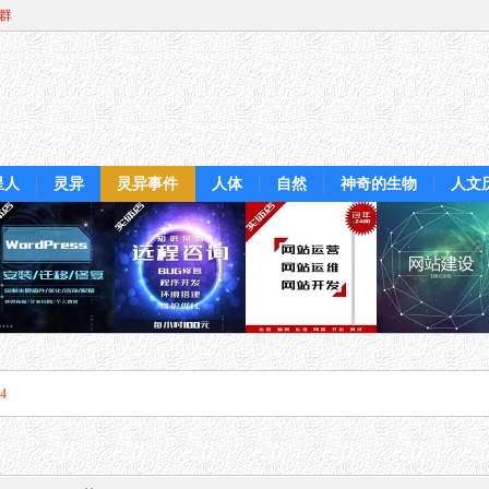
Q群
星人
灵异
灵异事件
人体
自然
神奇的生物
人文
4