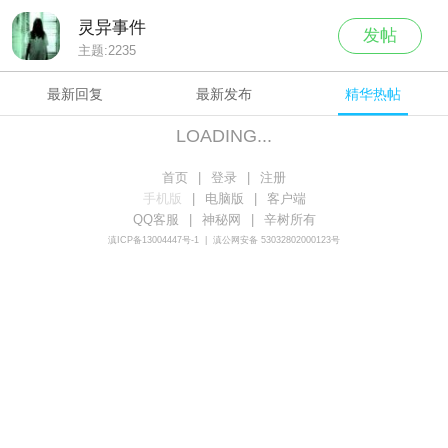
灵异事件
发帖
主题:
2235
最新回复
最新发布
精华热帖
LOADING...
首页
|
登录
|
注册
手机版
|
电脑版
|
客户端
QQ客服
|
神秘网
|
辛树所有
滇ICP备13004447号-1
|
滇公网安备 53032802000123号