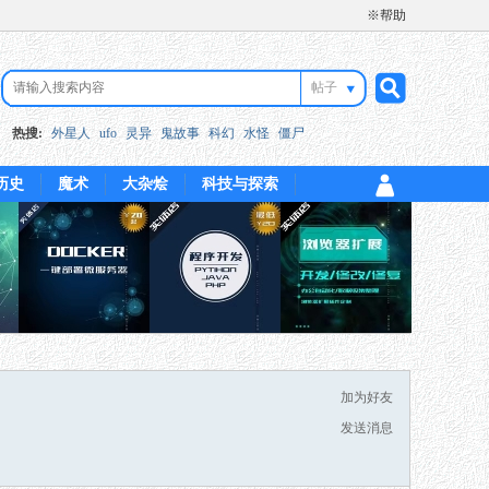
※帮助
帖子
搜
热搜:
外星人
ufo
灵异
鬼故事
科幻
水怪
僵尸
历史
魔术
大杂烩
科技与探索
索
加为好友
发送消息