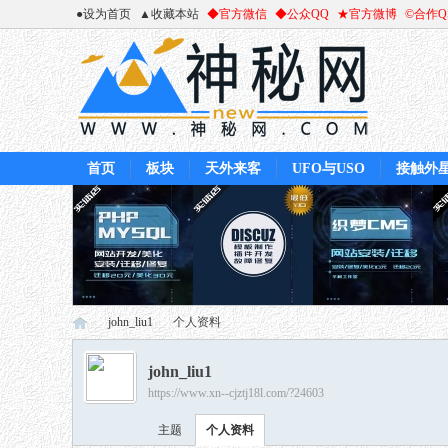
●设为首页
▲收藏本站
◆官方微信
◆公众QQ
★官方微博
©合作
首页
板块
天外来客
UFO与USO
接触外
john_liu1
个人资料
john_liu1
https://www.xn--cjztj18l.com/?24603
神
›
›
主题
个人资料