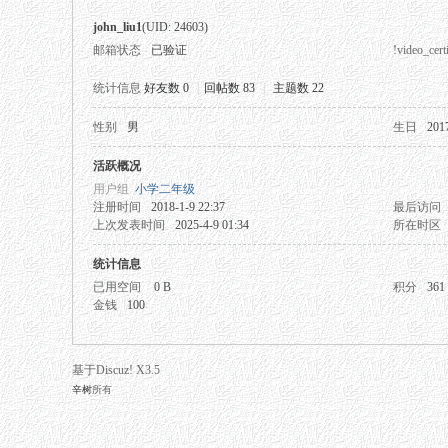
john_liu1
(UID: 24603)
邮箱状态
已验证
!video_certi
统计信息
好友数 0
|
回帖数 83
|
主题数 22
性别
男
生日
201
秘
活跃概况
用户组
小学二年级
注册时间
2018-1-9 22:37
最后访问
上次发表时间
2025-4-9 01:34
所在时区
统计信息
已用空间
0 B
积分
361
金钱
100
网
基于Discuz! X3.5
辛树
所有