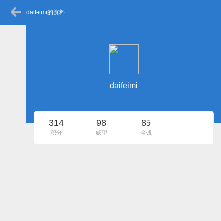
daifeimi的资料
daifeimi
314
98
85
积分
威望
金钱