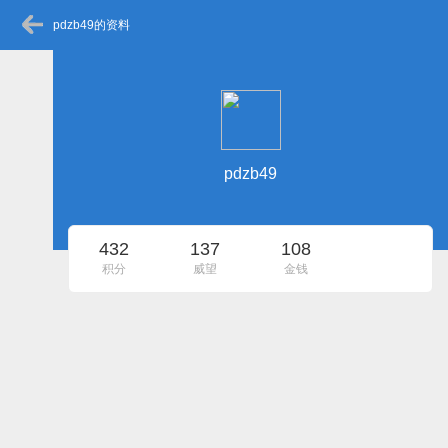
pdzb49的资料
pdzb49
432
137
108
积分
威望
金钱