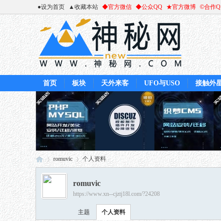
●设为首页
▲收藏本站
◆官方微信
◆公众QQ
★官方微博
©合作
首页
板块
天外来客
UFO与USO
接触外
romuvic
个人资料
romuvic
https://www.xn--cjztj18l.com/?24208
神
›
›
主题
个人资料