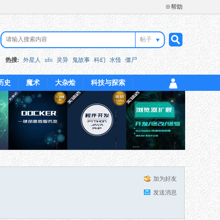
※帮助
帖子
搜
热搜:
外星人
ufo
灵异
鬼故事
科幻
水怪
僵尸
历史
魔术
大杂烩
科技与探索
索
加为好友
发送消息