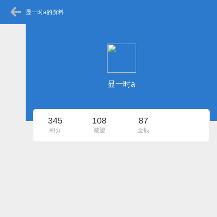
显一时a的资料
显一时a
345
108
87
积分
威望
金钱