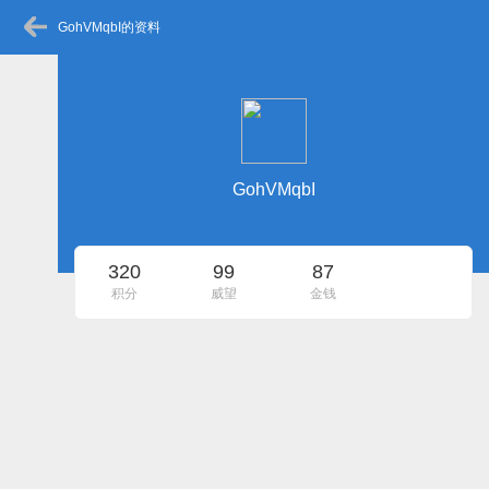
GohVMqbI的资料
GohVMqbI
320
99
87
积分
威望
金钱