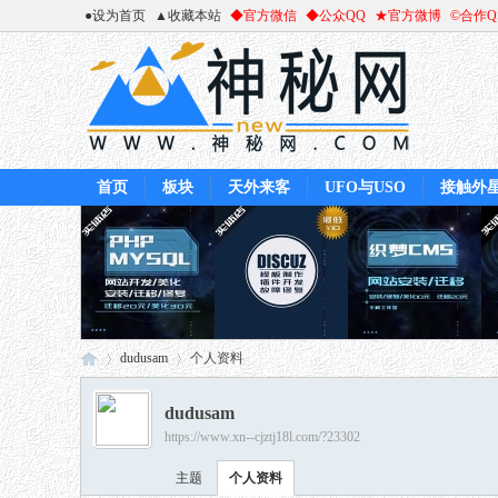
●设为首页
▲收藏本站
◆官方微信
◆公众QQ
★官方微博
©合作
首页
板块
天外来客
UFO与USO
接触外
dudusam
个人资料
dudusam
https://www.xn--cjztj18l.com/?23302
神
›
›
主题
个人资料