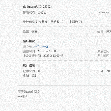
dudusam
(UID: 23302)
邮箱状态
已验证
!video_certi
统计信息
好友数 0
|
回帖数 101
|
主题数 24
性别
保密
生日
200
秘
活跃概况
用户组
小学二年级
注册时间
2018-1-9 16:58
最后访问
上次发表时间
2025-2-13 00:47
所在时区
统计信息
已用空间
0 B
积分
391
金钱
102
网
基于Discuz! X3.5
辛树
所有