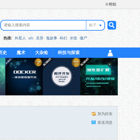
※帮助
帖子
搜
热搜:
外星人
ufo
灵异
鬼故事
科幻
水怪
僵尸
历史
魔术
大杂烩
科技与探索
索
加为好友
发送消息